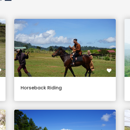
アー
Horseback Riding