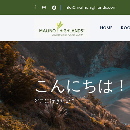
info@malinohighlands.com
HOME
RO
こんにちは！
どこに行きたい？